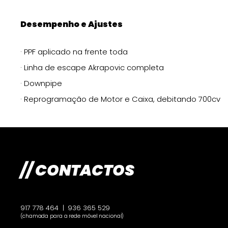
Desempenho e Ajustes
· PPF aplicado na frente toda
· Linha de escape Akrapovic completa
· Downpipe
· Reprogramação de Motor e Caixa, debitando 700cv
// CONTACTOS
917 778 464
|
936 365 529
(chamada para a rede móvel nacional)